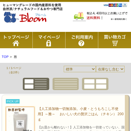
TOP
>
雅
1 / 1ページ
（全2件）
PICK UP
【人工添加物一切無添加。小麦・とうもろこし不使
用】～雅～ おいしい犬の贅沢ごはん （チキン） 200
ｇ
【お皿から離れない！】人工添加物を一切使っていない、国