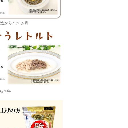
製造から１２ヵ月
ら１年