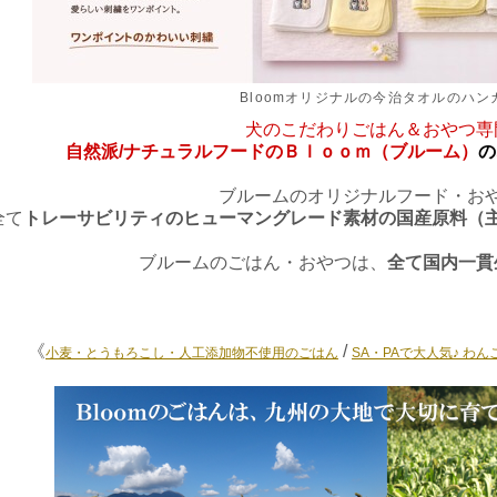
Bloomオリジナルの今治タオルのハン
犬のこだわりごはん＆おやつ専
自然派/ナチュラルフードのＢｌｏｏｍ（ブルーム）
の
ブルームのオリジナルフード・お
全て
トレーサビリティのヒューマングレード素材の国産原料（
ブルームのごはん・おやつは、
全て国内一貫
《
/
小麦・とうもろこし・人工添加物不使用のごはん
SA・PAで大人気♪ わ