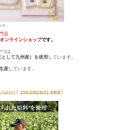
カチ。
門店
オンラインショップ
です。
やつは、
主として九州産）を使用
しています。
生産
しています。
/
》
んこのみやげ
【特約店限定販売】新酵素